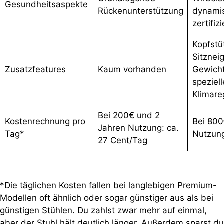
Gesundheitsaspekte
Rückenunterstützung
dynamis
zertifiz
Kopfstü
Sitznei
Zusatzfeatures
Kaum vorhanden
Gewicht
speziell
Klimare
Bei 200€ und 2
Kostenrechnung pro
Bei 800
Jahren Nutzung: ca.
Tag*
Nutzung
27 Cent/Tag
*Die täglichen Kosten fallen bei langlebigen Premium-
Modellen oft ähnlich oder sogar günstiger aus als bei
günstigen Stühlen. Du zahlst zwar mehr auf einmal,
aber der Stuhl hält deutlich länger. Außerdem sparst du