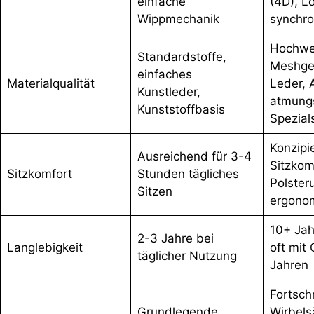
einfache
(4D), L
Wippmechanik
synchr
Hochwe
Standardstoffe,
Meshge
einfaches
Materialqualität
Leder, 
Kunstleder,
atmung
Kunststoffbasis
Spezial
Konzipi
Ausreichend für 3-4
Sitzkom
Sitzkomfort
Stunden tägliches
Polster
Sitzen
ergono
10+ Jah
2-3 Jahre bei
Langlebigkeit
oft mit
täglicher Nutzung
Jahren
Fortschr
Grundlegende
Wirbels